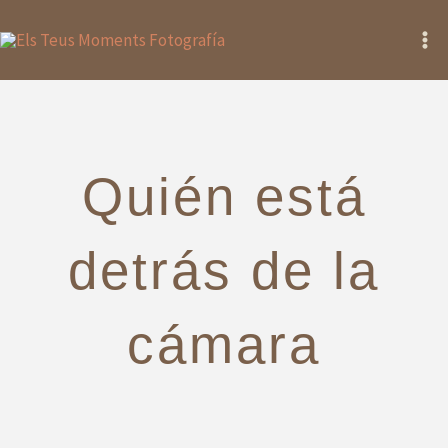
Ir
Ma
al
Me
contenido
Quién está
detrás de la
cámara